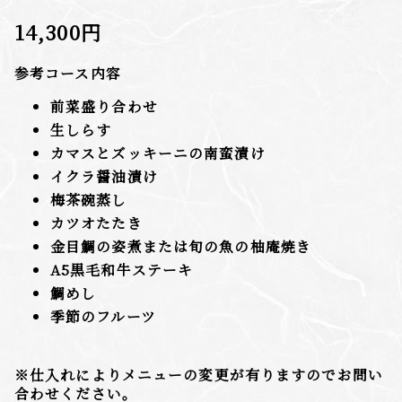
14,300
円
参考コース内容
前菜盛り合わせ
生しらす
カマスとズッキーニの南蛮漬け
イクラ醤油漬け
梅茶碗蒸し
カツオたたき
金目鯛の姿煮または旬の魚の柚庵焼き
A5黒毛和牛ステーキ
鯛めし
季節のフルーツ
※仕入れによりメニューの変更が有りますのでお問い
合わせください。